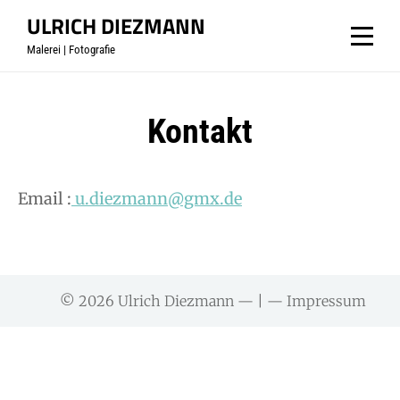
Skip
ULRICH DIEZMANN
SCROLL
to
Malerei | Fotografie
content
Kontakt
Email :
u.diezmann@gmx.de
© 2026
Ulrich Diezmann
—
| —
Impressum